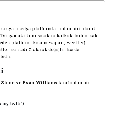
i sosyal medya platformlarından biri olarak
ir. “Dünyadaki konuşmalara katkıda bulunmak
den platform, kısa mesajlar (tweet’ler)
latformun adı X olarak değiştirilse de
tedir.
i
z Stone ve Evan Williams
tarafından bir
p my twttr”)