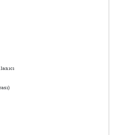
llanıcı
ası)