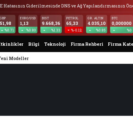
E Hatasının Giderilmesinde DNS ve Ağ Yapılandırmasının Ö
GBP
EURO/USD
BIST
PETROL
GR. ALTIN
BTC
51,98
1,13
9.668,36
65,33
4.035,10
0,000000
%0.71
%0.80
%1.33
%-0.12
%0.85
%0
tkinlikler
Bilgi
Teknoloji
Firma Rehberi
Firma Kate
Yeni Modeller