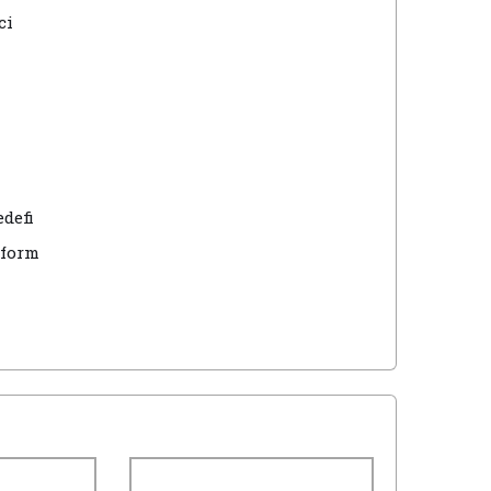
ci
defi
tform