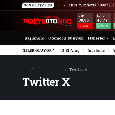
Windows 7 80072EF
18:59
SON GELIŞMELER
USD
EURO
38,85
43,77
%-0.01
%0.90
Başlangıç
Otomobil Dünyası
Haberler
E
NELER OLUYOR
2.El Araç
İnceleme
Firma Rehberi
Twitter X
Twitter X