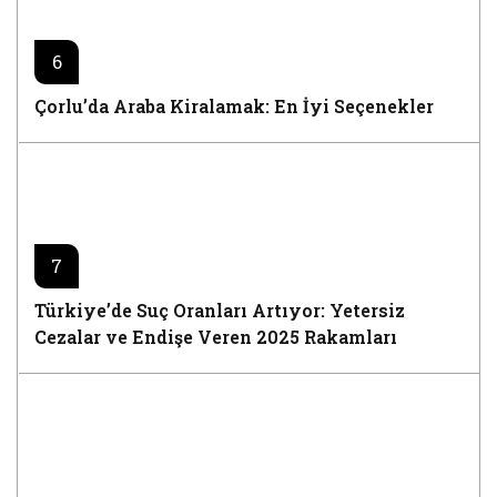
6
Çorlu’da Araba Kiralamak: En İyi Seçenekler
7
8
Türkiye’de Suç Oranları Artıyor: Yetersiz
Cezalar ve Endişe Veren 2025 Rakamları
Autosport International 2025