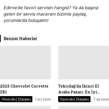
Edirne’de favori servisin hangisi? Ya da başına
gelen bir servis maceranı bizimle paylaş,
yorumlarda buluşalım!
Benzer Haberler
2025 Chevrolet Corvette
Tekirdağ’da İkinci El
ZR1
Araba Pazarı: En İyi
Fırsatlar
Otomobil Dünyası
1 yıl önce
Otomobil Dünyası
7 ay önce