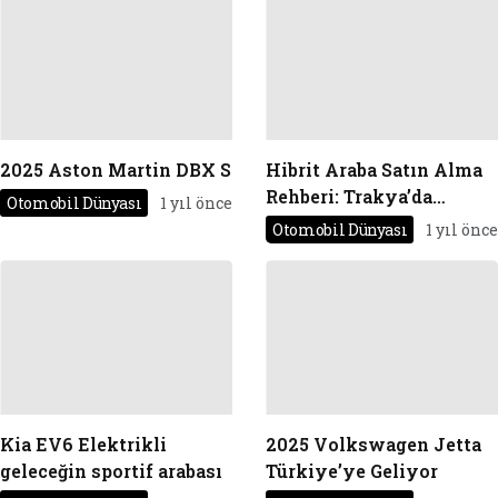
2025 Aston Martin DBX S
Hibrit Araba Satın Alma
Rehberi: Trakya’da
Otomobil Dünyası
1 yıl önce
Kullanım Avantajları
Otomobil Dünyası
1 yıl önce
Kia EV6 Elektrikli
2025 Volkswagen Jetta
geleceğin sportif arabası
Türkiye’ye Geliyor