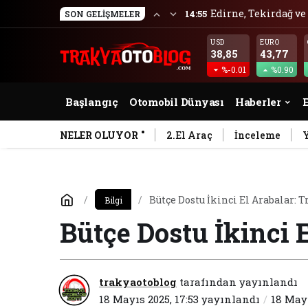
Edirne, Tekirdağ ve 
14:55
SON GELIŞMELER
USD
EURO
38,85
43,77
%-0.01
%0.90
Başlangıç
Otomobil Dünyası
Haberler
E
NELER OLUYOR
2.El Araç
İnceleme
Bütçe Dostu İkinci El Arabalar: T
Bilgi
Bütçe Dostu İkinci 
trakyaotoblog
tarafından yayınlandı
18 Mayıs 2025, 17:53
yayınlandı
18 Mayı