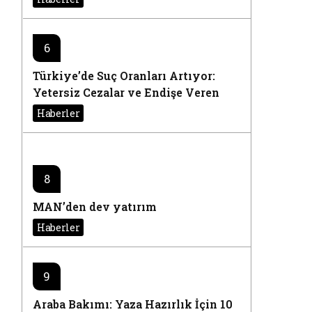
6
7
Türkiye’de Suç Oranları Artıyor:
Yetersiz Cezalar ve Endişe Veren
Autosport International 2025
2025 Rakamları
Haberler
Video Galeri
8
MAN’den dev yatırım
Haberler
9
Araba Bakımı: Yaza Hazırlık İçin 10