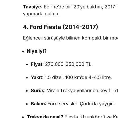
Tavsiye
: Edirne’de bir i20’ye baktım, 201
yapmadan alma.
4. Ford Fiesta (2014-2017)
Eğlenceli sürüşüyle bilinen kompakt bir mo
Niye iyi?
Fiyat
: 270,000-350,000 TL.
Yakıt
: 1.5 dizel, 100 km’de 4-4.5 litre.
Sürüş
: Virajlı Trakya yollarında keyifli,
Bakım
: Ford servisleri Çorlu’da yaygın.
Trakya’da nasıl?
Fiesta, Uzunköprü ve Keş