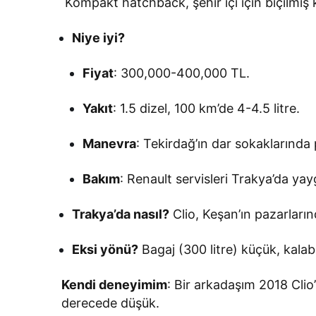
Kompakt hatchback, şehir içi için biçilmiş 
Niye iyi?
Fiyat
: 300,000-400,000 TL.
Yakıt
: 1.5 dizel, 100 km’de 4-4.5 litre.
Manevra
: Tekirdağ’ın dar sokaklarınd
Bakım
: Renault servisleri Trakya’da ya
Trakya’da nasıl?
Clio, Keşan’ın pazarların
Eksi yönü?
Bagaj (300 litre) küçük, kalabal
Kendi deneyimim
: Bir arkadaşım 2018 Clio’
derecede düşük.