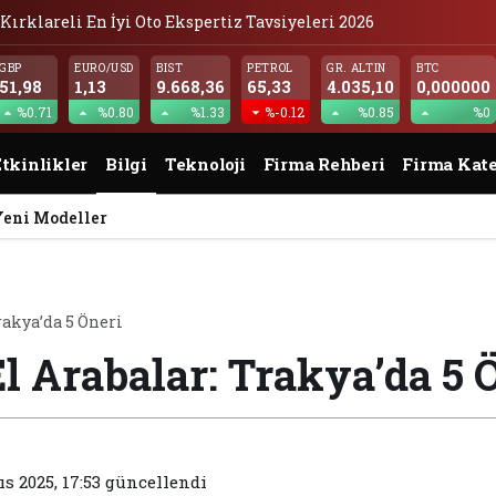
Kırklareli En İyi Oto Ekspertiz Tavsiyeleri 2026
GBP
EURO/USD
BIST
PETROL
GR. ALTIN
BTC
51,98
1,13
9.668,36
65,33
4.035,10
0,000000
%0.71
%0.80
%1.33
%-0.12
%0.85
%0
tkinlikler
Bilgi
Teknoloji
Firma Rehberi
Firma Kate
Yeni Modeller
rakya’da 5 Öneri
El Arabalar: Trakya’da 5 
s 2025, 17:53
güncellendi