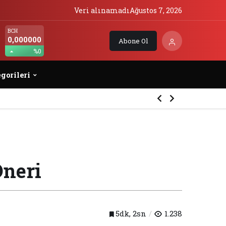
Veri alınamadı
Ağustos 7, 2026
BCH
0,000000
Abone Ol
%0
gorileri
Öneri
5dk, 2sn
1.238