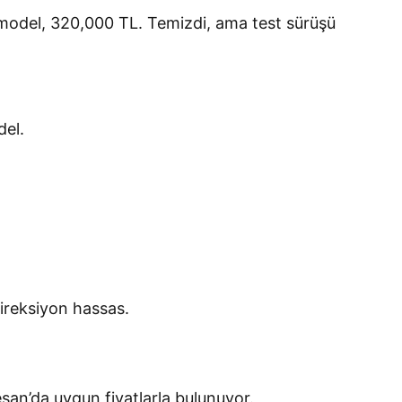
7 model, 320,000 TL. Temizdi, ama test sürüşü
del.
 direksiyon hassas.
an’da uygun fiyatlarla bulunuyor.